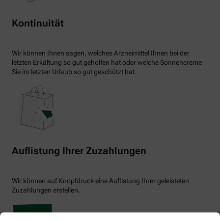
Kontinuität
Wir können Ihnen sagen, welches Arzneimittel Ihnen bei der
letzten Erkältung so gut geholfen hat oder welche Sonnencreme
Sie im letzten Urlaub so gut geschützt hat.
Auflistung Ihrer Zuzahlungen
Wir können auf Knopfdruck eine Auflistung Ihrer geleisteten
Zuzahlungen erstellen.