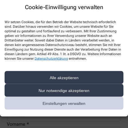
Cookie-Einwilligung verwalten
Wir setzen Cookies, die für den Betrieb der Website technisch erforderlich
sind. Darüber hinaus verwenden wir Cookies, um unsere Website für Sie
Nachweis Ihrer Befreiung
optimal zu gestalten und fortlaufend zu verbessern. Mit Ihrer Zustimmung
geben wir Informationen zu Ihrer Verwendung unserer Website auch an
Drittanbieter weiter. Soweit dabei Daten in Ländern verarbeitet werden, in
denen kein angemessenes Datenschutzniveau besteht, stimmen Sie mit Ihrer
Wenn Sie einen Ausweis über die Befreiung der gesetzlichen
Einwilligung zur Nutzung dieser Dienste auch der Verarbeitung Ihrer Daten in
Zuzahlung haben, können wir diese Info speichern und Sie
diesen Ländern gem. Artikel 49 Abs. 1 lit. a DSGVO zu. Weitere Informationen
müssen Ihren Ausweis nicht immer vorzeigen.
können Sie unserer
Datenschutzerklärung
entnehmen.
Kundenkarte beantragen
Alle akzeptieren
Nur notwendige akzeptieren
Jetzt schnell und einfach online beantragen und beim nächsten
Besuch bei uns in der Apotheke abholen.
Einstellungen verwalten
Anrede
Vorname *