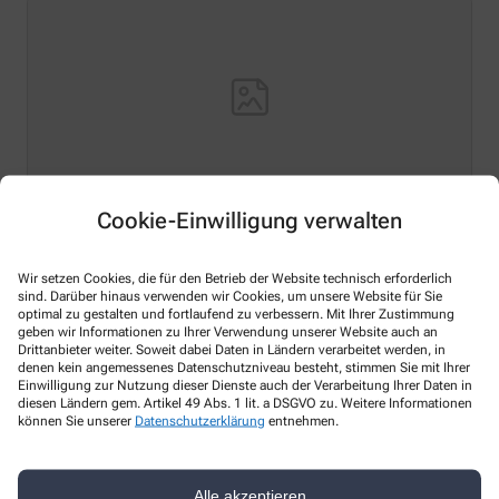
Cookie-Einwilligung verwalten
Hello world!
Wir setzen Cookies, die für den Betrieb der Website technisch erforderlich
Welcome to WordPress on Azure Sites. This is your first
sind. Darüber hinaus verwenden wir Cookies, um unsere Website für Sie
optimal zu gestalten und fortlaufend zu verbessern. Mit Ihrer Zustimmung
post. Edit or delete it, then start writing!
geben wir Informationen zu Ihrer Verwendung unserer Website auch an
Drittanbieter weiter. Soweit dabei Daten in Ländern verarbeitet werden, in
Mehr Lesen
denen kein angemessenes Datenschutzniveau besteht, stimmen Sie mit Ihrer
Einwilligung zur Nutzung dieser Dienste auch der Verarbeitung Ihrer Daten in
diesen Ländern gem. Artikel 49 Abs. 1 lit. a DSGVO zu. Weitere Informationen
können Sie unserer
Datenschutzerklärung
entnehmen.
Kontakt
Alle akzeptieren