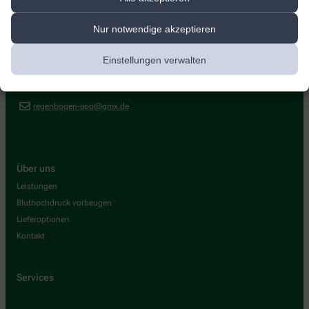
Regenbogen-Apotheke
Nur notwendige akzeptieren
Römerstr. 434
,
47441
Moers
Einstellungen verwalten
02841/52404
02841/509455
regenbogen-apo@gmx.de
Über uns
Leistungen
Bluthochdruck vorbeugen
Lieferoptionen
Kontakt
Services