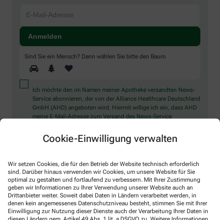
Sind Sie ein Mensch? Dann wählen Sie bitte
den Baum
Ich möchte den im Namen meiner Apotheke versandten News-
Service abonnieren, der von der Alliance Healthcare Deutschland
GmbH (AHD) angeboten wird. Hiermit willige ich ein, dass AHD
meine E-Mail-Adresse zum Versand des News-Service
verarbeitet. AHD setzt für den Versand und die Analyse des
Newsletters den Dienstleister Emarsys ein. Die Einwilligung
Cookie-Einwilligung verwalten
kann jederzeit für die Zukunft widerrufen werden (z.B. über den
Abmelde-Link in jedem Newsletter). Die sonstigen
Kontaktmöglichkeiten dafür und weitere Angaben zur
Wir setzen Cookies, die für den Betrieb der Website technisch erforderlich
Datenverarbeitung finden sich in der
Datenschutzerklärung
sind. Darüber hinaus verwenden wir Cookies, um unsere Website für Sie
optimal zu gestalten und fortlaufend zu verbessern. Mit Ihrer Zustimmung
geben wir Informationen zu Ihrer Verwendung unserer Website auch an
* Coupon-Bedingungen: Einmalig einlösbar bis zum
Drittanbieter weiter. Soweit dabei Daten in Ländern verarbeitet werden, in
31.12.2026. Mindestbestellwert: 50,00 €. Gültig auf das
denen kein angemessenes Datenschutzniveau besteht, stimmen Sie mit Ihrer
Einwilligung zur Nutzung dieser Dienste auch der Verarbeitung Ihrer Daten in
gesamte Sortiment, ausgeschlossen rezeptpflichtige Produkte.
diesen Ländern gem. Artikel 49 Abs. 1 lit. a DSGVO zu. Weitere Informationen