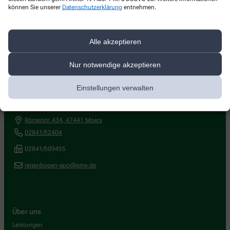
können Sie unserer
Datenschutzerklärung
entnehmen.
Alle akzeptieren
Nur notwendige akzeptieren
Kontakt
Einstellungen verwalten
Regenbogen-Apotheke
Römerstr. 434
,
47441
Moers
02841/52404
02841/509455
regenbogen-apo@gmx.de
Über uns
Leistungen